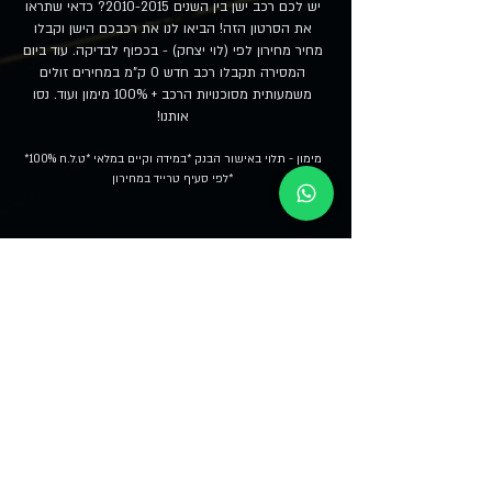
יש לכם רכב ישן בין השנים
2010-2015
? כדאי שתראו
את הסרטון הזה! הביאו לנו את רכבכם הישן וקבלו
מחיר מחירון לפי (לוי יצחק) - בכפוף לבדיקה. עוד ביום
המסירה תקבלו רכב חדש 0 ק"מ במחירים זולים
משמעותית מסוכנויות הרכב + 100% מימון ועוד. נסו
אותנו!
*100% מימון - תלוי באישור הבנק *במידה וקיים במלאי *ט.ל.ח
*לפי סעיף טרייד במחירון
מגוון גדול של רכבים מסחריים 0 ק"מ -
מתחרים בכל הצעה