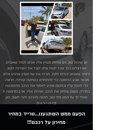
יש שירות טוב ויש שירות מצויין אליו אנחנו תמיד שואפים,
אנו דוגלים בכך שכל לקוח שלנו יקבל את השירות הטוב
ביותר שאנחנו יכולים לתת. תכירו את עוז סעדון שהגיע אלינו
מבאר שבע הרחוקה כדי להתחדש בטויוטה קורולה חדשה.
כדי להקל עליו ובמקום שיגיע לאסוף את הרכב מהסוכנות
בחדרה, פשוט שלחנו את הרכב ישירות אליו. אז בהזדמנות זו
נאחל לך עוז המון מזל טוב, תהנה מהרכב והכי חשוב, סע
בז-ה-י-ר-ו-ת!
הפעם ממש השתגענו...טרייד במחיר
מחירון על רכבם!!!