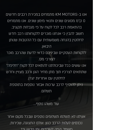
אנו ב-KM MOTORS מתמחים במכירת רכבים חדשים
0 ק"מ מסוגים שונים ותנאי מימון שונים. אנו מתמחים
בהתאמת רכב לכל לקוח על פי מגבלות תקציב.
חשוב להבין כי אנחנו מוכרים ללקוחותנו רכב חדש
לחלוטין בהנחה משמעותית עם כל ההטבות שנותן
היבואן.
ללקוחות העסקיים שביניכם כדאי לדעת שהרכב מוכר
לצורכי מס.
אנו עושים ככל שביכולתנו להתאים לכל לקוח "חליפה"
שתתאים לצרכיו תוך מתן מחיר הוגן ורכב מצויין וחדש
לחלוטין עם אחריות יצרן.
ניתן להוסיף לרכב ערכות אבזור נוספות בתוספת
תשלום.
עוד משהו נוסף...
אצלנו לא תשלמו תשלומים נוספים שבכל מקום אחר
נכנסים לעלות הרכב כגון: אולם התצוגה, שכירות,
חשמל, קפה לעובדים, ימי גיבוש וכו'.