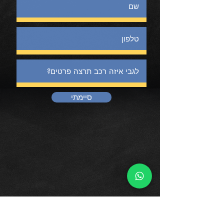
סיימתי