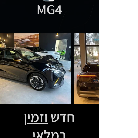
MG4
חדש
וזמין
במלאי